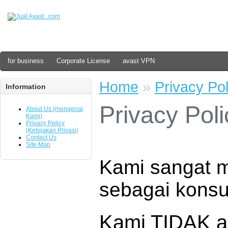
for business
Corporate License
avast VPN
Home
»
Privacy Pol
Information
Privacy Poli
About Us (mengenai
Kami)
Privacy Policy
(Kebijakan Privasi)
Contact Us
Site Map
Kami sangat 
sebagai kons
Kami TIDAK a